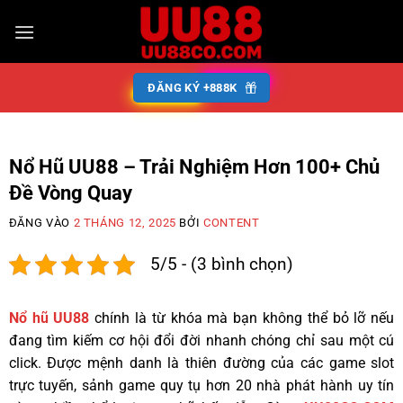
ĐĂNG KÝ +888K
Nổ Hũ UU88 – Trải Nghiệm Hơn 100+ Chủ
Đề Vòng Quay
ĐĂNG VÀO
2 THÁNG 12, 2025
BỞI
CONTENT
5/5 - (3 bình chọn)
Nổ hũ UU88
chính là từ khóa mà bạn không thể bỏ lỡ nếu
đang tìm kiếm cơ hội đổi đời nhanh chóng chỉ sau một cú
click. Được mệnh danh là thiên đường của các game slot
trực tuyến, sảnh game quy tụ hơn 20 nhà phát hành uy tín