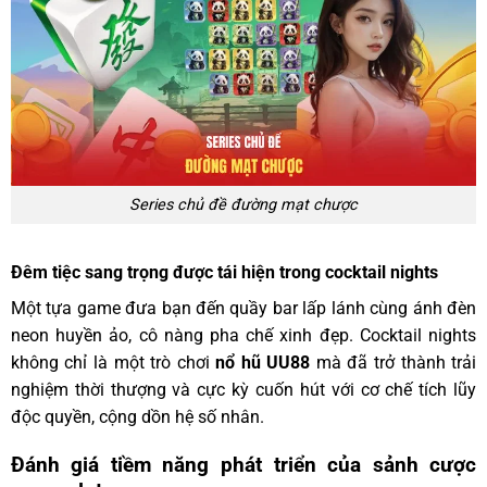
Series chủ đề đường mạt chược
Đêm tiệc sang trọng được tái hiện trong cocktail nights
Một tựa game đưa bạn đến quầy bar lấp lánh cùng ánh đèn
neon huyền ảo, cô nàng pha chế xinh đẹp. Cocktail nights
không chỉ là một trò chơi
nổ hũ UU88
mà đã trở thành trải
nghiệm thời thượng và cực kỳ cuốn hút với cơ chế tích lũy
độc quyền, cộng dồn hệ số nhân.
Đánh giá tiềm năng phát triển của sảnh cược