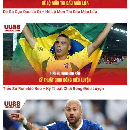
Đá Gà Cựa Dao Là Gì – Hé Lộ Môn Thi Đấu Máu Lửa
Tiểu Sử Ronaldo Béo – Kỹ Thuật Chơi Bóng Điêu Luyện