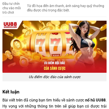
Đầu tư chỉn
Từ đồ họa đến âm thanh, ánh sáng hay quỹ thưởng
chu vào mỗi
đều được chú trọng đặc biệt.
trò chơi
Ưu điểm độc đáo của sảnh cược
Kết luận
Bài viết trên đã cùng bạn tìm hiểu về sảnh cược
nổ hũ UU88
.
Hy vọng với những thông tin trên sẽ giúp bạn có được trải