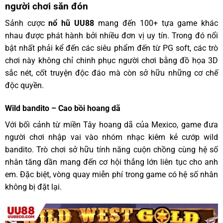
người chơi săn đón
Sảnh cược
nổ hũ UU88
mang đến 100+ tựa game khác
nhau được phát hành bởi nhiều đơn vị uy tín. Trong đó nổi
bật nhất phải kể đến các siêu phẩm đến từ PG soft, các trò
chơi này không chỉ chinh phục người chơi bằng đồ họa 3D
sắc nét, cốt truyện độc đáo mà còn sở hữu những cơ chế
độc quyền.
Wild bandito – Cao bồi hoang dã
Với bối cảnh từ miền Tây hoang dã của Mexico, game đưa
người chơi nhập vai vào nhóm nhạc kiêm kẻ cướp wild
bandito. Trò chơi sở hữu tính năng cuộn chồng cùng hệ số
nhân tăng dần mang đến cơ hội thắng lớn liên tục cho anh
em. Đặc biệt, vòng quay miễn phí trong game có hệ số nhân
không bị đặt lại.