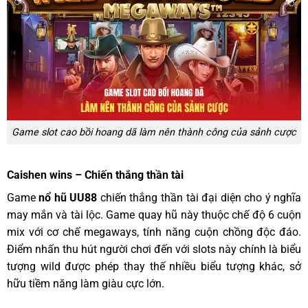
Game slot cao bồi hoang dã làm nên thành công của sảnh cược
Caishen wins – Chiến thắng thần tài
Game
nổ hũ UU88
chiến thắng thần tài đại diện cho ý nghĩa
may mắn và tài lộc. Game quay hũ này thuộc chế độ 6 cuộn
mix với cơ chế megaways, tính năng cuộn chồng độc đáo.
Điểm nhấn thu hút người chơi đến với slots này chính là biểu
tượng wild được phép thay thế nhiều biểu tượng khác, sở
hữu tiềm năng làm giàu cực lớn.