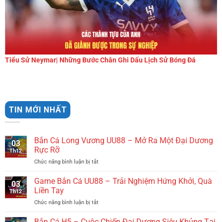
Tiểu Sử Neymar| Những Bước Chân Ghi Dấu Lịch Sử Bóng Đá
TIN MỚI NHẤT
Bắn Cá Long Vương UU88 – Mở Ra Một Đại Dương
03
Rực Rỡ
Th12
Chức năng bình luận bị tắt
ở
Bắn
Cá
Game Bắn Cá UU88 – Trải Nghiệm Hứng Khởi, Quà
03
Long
Liền Tay
Th12
Vương
Chức năng bình luận bị tắt
ở
UU88
Game
–
Bắn
Bắn Cá H5 – Cuộc Chiến Đại Dương Siêu Khủng Tại
Mở